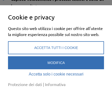
buon ascoltatore.
Gli Installatori e le Installatrici di sistemi di
Cookie e privacy
refrigerazione devono trovare soluzione ai problemi
tecnici impegnativi, anche quando sono sotto
Questo sito web utilizza i cookie per offrire all'utente
pressione.
la migliore esperienza possibile sul nostro sito web.
Mi interessano la matematica e la fisica.
Chi accede al corso di formazione professionale non ha
ACCETTA TUTTI I COOKIE
ancora familiarità con la termodinamica o l’idraulica ma
è importante che vi sia un vivo interesse per la
MODIFICA
matematica, la fisica e elettrotecnica, nonché buone
note scolastiche in tali materie.
Accetta solo i cookie necessari
Protezione dei dati
|
Informativa
cool & clever