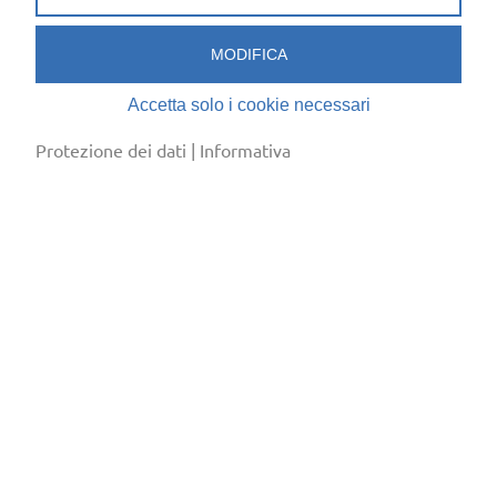
→
→
Formazione
Prospettive
MODIFICA
Accetta solo i cookie necessari
Protezione dei dati
|
Informativa
O direttamente al prossimo professioni della
refrigerazione?
Installatore/installatrice di sistemi di
→
refrigerazione AFC
Progettista di sistemi di refrigerazione
→
AFC