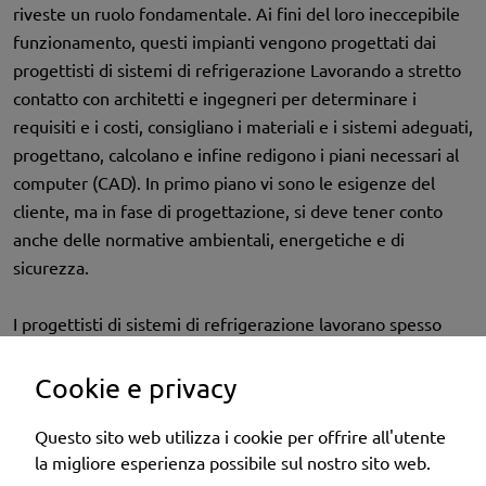
riveste un ruolo fondamentale. Ai fini del loro ineccepibile
funzionamento, questi impianti vengono progettati dai
progettisti di sistemi di refrigerazione Lavorando a stretto
contatto con architetti e ingegneri per determinare i
requisiti e i costi, consigliano i materiali e i sistemi adeguati,
progettano, calcolano e infine redigono i piani necessari al
computer (CAD). In primo piano vi sono le esigenze del
cliente, ma in fase di progettazione, si deve tener conto
anche delle normative ambientali, energetiche e di
sicurezza.
I progettisti di sistemi di refrigerazione lavorano spesso
davanti allo schermo, ma sono regolarmente presenti
anche in officina o in cantiere, dove garantiscono un
Cookie e privacy
corretto montaggio, di concerto con il committente.
Quando finalmente tutto è pronto, essi mettono in servizio
Questo sito web utilizza i cookie per offrire all'utente
la migliore esperienza possibile sul nostro sito web.
gli impianti di refrigerazione.