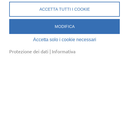
ACCETTA TUTTI I COOKIE
MODIFICA
cool & clever
Accetta solo i cookie necessari
Associazione Ticinese Frigoristi (ATF)
Sede:
Via Besso 59, 6900 Lugano
Protezione dei dati
|
Informativa
Corrispondenza:
Casella Postale 8135, 6908
Massagno Caselle
+41 (0)91 745 80 91
info@frigoristi.ch
Informativa
/
Protezione dei dati
Edit Cookies