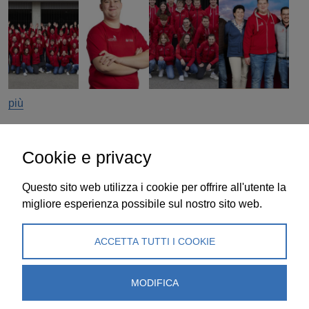
più
Cookie e privacy
Questo sito web utilizza i cookie per offrire all'utente la
cool & clever
migliore esperienza possibile sul nostro sito web.
Associazione Ticinese Frigoristi (ATF)
Sede:
Via Besso 59, 6900 Lugano
ACCETTA TUTTI I COOKIE
Corrispondenza:
Casella Postale 8135, 6908
Massagno Caselle
MODIFICA
+41 (0)91 745 80 91