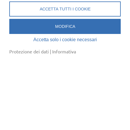
cool & clever
ACCETTA TUTTI I COOKIE
Associazione Ticinese Frigoristi (ATF)
Sede:
Via Besso 59, 6900 Lugano
MODIFICA
Corrispondenza:
Casella Postale 8135, 6908
Accetta solo i cookie necessari
Massagno Caselle
Protezione dei dati
|
Informativa
+41 (0)91 745 80 91
info@frigoristi.ch
Informativa
/
Protezione dei dati
Edit Cookies
kaeltejob_schweiz
(tedesco)
asf_sectionromande
(francese)