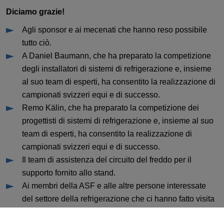
Diciamo grazie!
Agli sponsor e ai mecenati che hanno reso possibile
tutto ciò.
A Daniel Baumann, che ha preparato la competizione
degli installatori di sistemi di refrigerazione e, insieme
al suo team di esperti, ha consentito la realizzazione di
campionati svizzeri equi e di successo.
Remo Kälin, che ha preparato la competizione dei
progettisti di sistemi di refrigerazione e, insieme al suo
team di esperti, ha consentito la realizzazione di
campionati svizzeri equi e di successo.
Il team di assistenza del circuito del freddo per il
supporto fornito allo stand.
Ai membri della ASF e alle altre persone interessate
del settore della refrigerazione che ci hanno fatto visita
agli SwissSkills 2018 di Berna e hanno motivato i