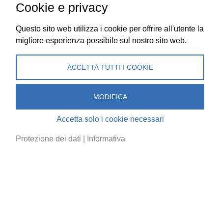
concorrenti sul posto ad ottenere prestazioni da
Cookie e privacy
campioni.
Questo sito web utilizza i cookie per offrire all'utente la
Senza il sostegno di numerosi collaboratori, sponsor e
migliore esperienza possibile sul nostro sito web.
mecenati, l’ASF non sarebbe stata in grado di organizzare
questo evento. Un grazie a tutti coloro che hanno contribuito
ACCETTA TUTTI I COOKIE
al successo degi SwissSkills 2018!
MODIFICA
Accetta solo i cookie necessari
Protezione dei dati
|
Informativa
Impressione 2018