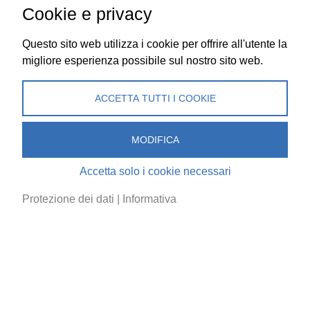
Cookie e privacy
www.berufsmessezuerich.ch
26. – 30.11.2025: Berufsschau Baselland, Basilea →
Questo sito web utilizza i cookie per offrire all'utente la
www.berufsschau.ch
migliore esperienza possibile sul nostro sito web.
ACCETTA TUTTI I COOKIE
cool & clever
MODIFICA
Associazione Ticinese Frigoristi (ATF)
Accetta solo i cookie necessari
Sede:
Via Besso 59, 6900 Lugano
Corrispondenza:
Casella Postale 8135, 6908
Protezione dei dati
|
Informativa
Massagno Caselle
+41 (0)91 745 80 91
info@frigoristi.ch
Informativa
/
Protezione dei dati