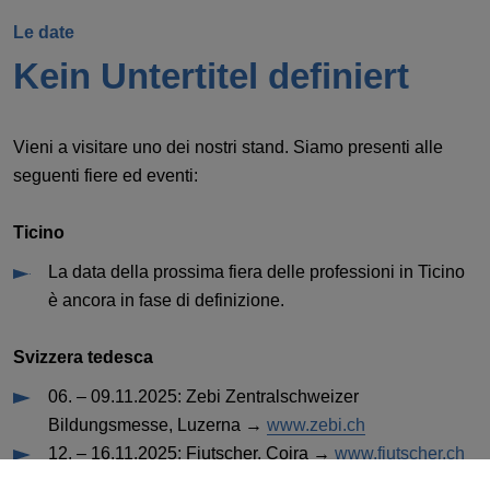
Le date
Kein Untertitel definiert
Vieni a visitare uno dei nostri stand. Siamo presenti alle
seguenti fiere ed eventi:
Ticino
La data della prossima fiera delle professioni in Ticino
è ancora in fase di definizione.
Svizzera tedesca
06. – 09.11.2025: Zebi Zentralschweizer
Bildungsmesse, Luzerna →
www.zebi.ch
12. – 16.11.2025: Fiutscher, Coira →
www.fiutscher.ch
18. – 22.11.2025: Berufsmesse Zürich, Zurigo →