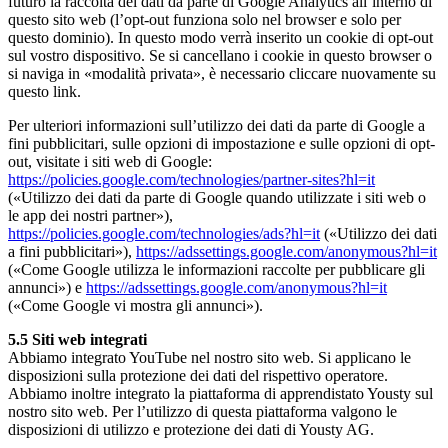
futuro la raccolta dei dati da parte di Google Analytics all’interno di
questo sito web (l’opt-out funziona solo nel browser e solo per
questo dominio). In questo modo verrà inserito un cookie di opt-out
sul vostro dispositivo. Se si cancellano i cookie in questo browser o
si naviga in «modalità privata», è necessario cliccare nuovamente su
questo link.
Per ulteriori informazioni sull’utilizzo dei dati da parte di Google a
fini pubblicitari, sulle opzioni di impostazione e sulle opzioni di opt-
out, visitate i siti web di Google:
https://policies.google.com/technologies/partner-sites?hl=it
(«Utilizzo dei dati da parte di Google quando utilizzate i siti web o
le app dei nostri partner»),
https://policies.google.com/technologies/ads?hl=it
(«Utilizzo dei dati
a fini pubblicitari»),
https://adssettings.google.com/anonymous?hl=it
(«Come Google utilizza le informazioni raccolte per pubblicare gli
annunci») e
https://adssettings.google.com/anonymous?hl=it
(«Come Google vi mostra gli annunci»).
5.5 Siti web integrati
Abbiamo integrato YouTube nel nostro sito web. Si applicano le
disposizioni sulla protezione dei dati del rispettivo operatore.
Abbiamo inoltre integrato la piattaforma di apprendistato Yousty sul
nostro sito web. Per l’utilizzo di questa piattaforma valgono le
disposizioni di utilizzo e protezione dei dati di Yousty AG.