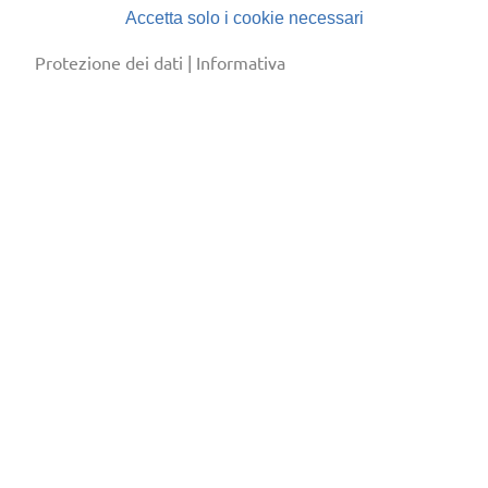
Accetta solo i cookie necessari
Protezione dei dati
|
Informativa
cool & clever
Associazione Ticinese Frigoristi (ATF)
Sede:
Via Besso 59, 6900 Lugano
Corrispondenza:
Casella Postale 8135, 6908
Massagno Caselle
+41 (0)91 745 80 91
info@frigoristi.ch
Informativa
/
Protezione dei dati
Edit Cookies