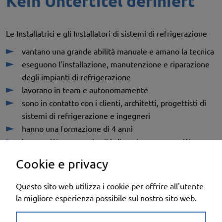
Kein Untertitel definiert
Le Installatrici e gli Installatori di sistemi di refrigerazione
vantano una grande abilità manuale e amano la tecnica
eseguono l’installazione, manutenzione e riparazione
degli impianti di refrigerazione
lavorano in team e autonomamente
sono in contatto con i clienti, architetti, progettisti di
sistemi di refrigerazione e ingegneri
hanno una formazione di 4 anni
hanno ottime opportunità di carriera e prospettive
future
Cookie e privacy
Questo sito web utilizza i cookie per offrire all'utente
la migliore esperienza possibile sul nostro sito web.
cool & clever