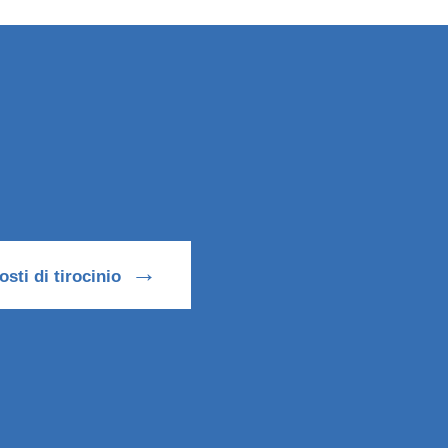
→
osti di tirocinio