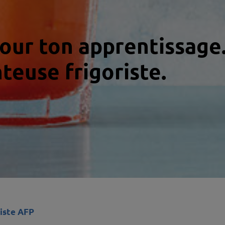
pour ton apprentissage
euse frigoriste.
iste AFP