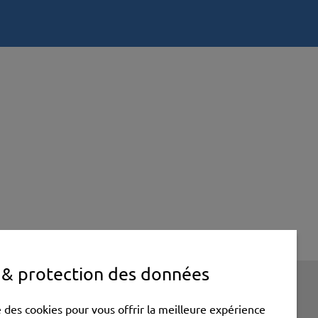
 & protection des données
se des cookies pour vous offrir la meilleure expérience
C et participant aux EuroSkills 2023