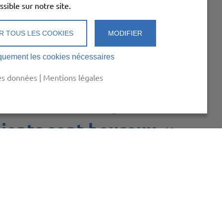
ssible sur notre site.
 entretenir et optimiser
R TOUS LES COOKIES
MODIFIER
iques existantes. Je
quement les cookies nécessaires
onctionnent sans
es données
|
Mentions légales
ficace sur le plan
lients sont heureux. »