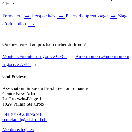
CFC :
→
→
→
Formation
Perspectives
Places d‘apprentissage
Stage
→
d’orientation
Ou directement au prochain métier du froid ?
→
Monteuse/monteur frigoriste CFC
Aide-monteuse/aide-monteur
→
frigoriste AFP
cool & clever
Association Suisse du Froid, Section romande
Centre New Adoc
La Croix-du-Péage 1
1029 Villars-Ste-Croix
+41 (0)79 238 96 98
secretariat@asf-froid.ch
Mentions légales