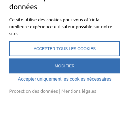
données
moi-même le chef expert qui
Ce site utilise des cookies pour vous offrir la
superviserait les examens
meilleure expérience utilisateur possible sur notre
site.
finaux. »
ACCEPTER TOUS LES COOKIES
MODIFIER
Accepter uniquement les cookies nécessaires
Autres informations
Protection des données
|
Mentions légales
Ordnonnance, plan de formation, règlements et
directives
Aussi bien la formation que les examens finaux des aide-