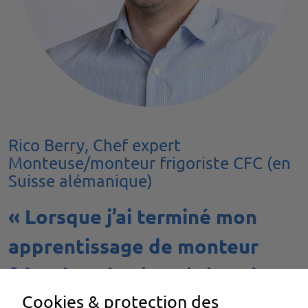
Rico Berry, Chef expert
Monteuse/monteur frigoriste CFC (en
Suisse alémanique)
« Lorsque j’ai terminé mon
apprentissage de monteur
frigoriste, je n’aurais jamais
Cookies & protection des
pensé que je serais un jour