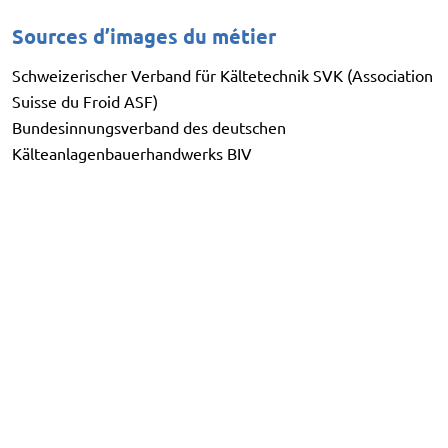
Sources d’images du métier
Schweizerischer Verband für Kältetechnik SVK (Association
Suisse du Froid ASF)
Bundesinnungsverband des deutschen
Kälteanlagenbauerhandwerks BIV
Liens externes
Ce site web contient des liens vers d’autres entreprises,
personnes ou organisations. Ces liens sont fournis
uniquement à titre d’information et de service pour les
utilisateurs. Les sites web liés sont soumis à la
responsabilité de l’exploitant respectif. Les contenus
étrangers ont été vérifiés lors de la première connexion.
L’ASF n’a aucune influence sur la conception actuelle ou
future de ces contenus. Un contrôle permanent des liens