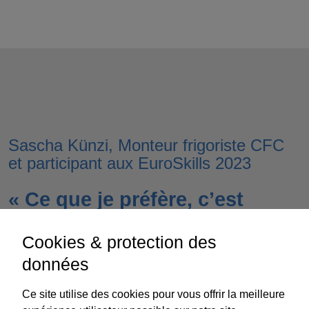
Sascha Künzi, Monteur frigoriste CFC
et participant aux EuroSkills 2023
« Ce que je préfère, c’est
entretenir et optimiser les
Cookies & protection des
installations frigorifiques
données
existantes. Je m’assure ainsi
Ce site utilise des cookies pour vous offrir la meilleure