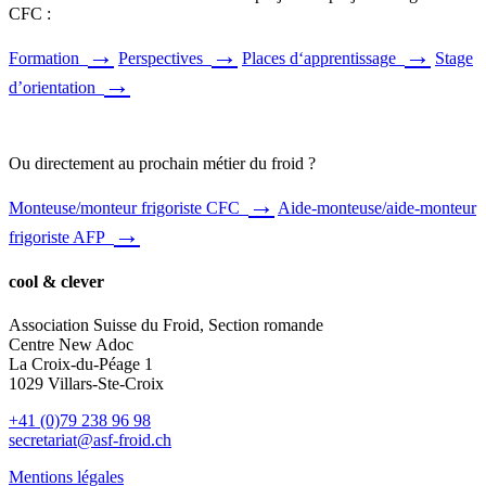
CFC :
→
→
→
Formation
Perspectives
Places d‘apprentissage
Stage
→
d’orientation
Ou directement au prochain métier du froid ?
→
Monteuse/monteur frigoriste CFC
Aide-monteuse/aide-monteur
→
frigoriste AFP
cool & clever
Association Suisse du Froid, Section romande
Centre New Adoc
La Croix-du-Péage 1
1029 Villars-Ste-Croix
+41 (0)79 238 96 98
secretariat@asf-froid.ch
Mentions légales