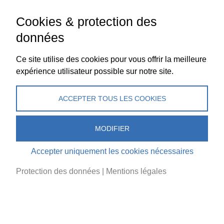
Championnats
Cookies & protection des
données
Ce site utilise des cookies pour vous offrir la meilleure
plus
expérience utilisateur possible sur notre site.
Photos: Rainer Eder, SwissSkills, autres
ACCEPTER TOUS LES COOKIES
MODIFIER
Accepter uniquement les cookies nécessaires
cool & clever
Protection des données
|
Mentions légales
Association Suisse du Froid, Section romande
Centre New Adoc
La Croix-du-Péage 1
1029 Villars-Ste-Croix