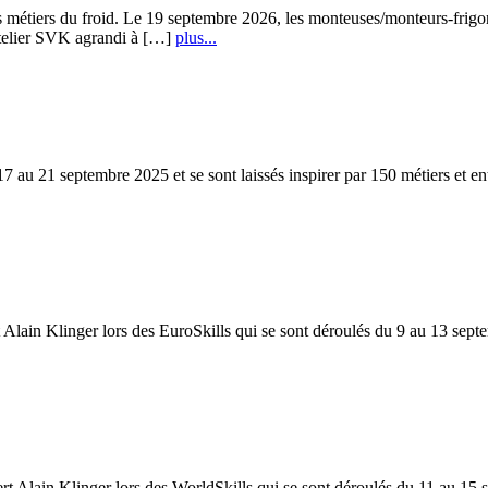
iers du froid. Le 19 septembre 2026, les monteuses/monteurs-frigoristes
’atelier SVK agrandi à […]
plus...
7 au 21 septembre 2025 et se sont laissés inspirer par 150 métiers et en
ert Alain Klinger lors des EuroSkills qui se sont déroulés du 9 au 13 s
ert Alain Klinger lors des WorldSkills qui se sont déroulés du 11 au 1