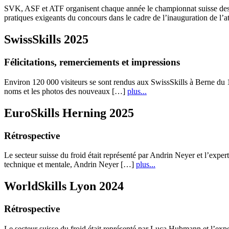
SVK, ASF et ATF organisent chaque année le championnat suisse des mét
pratiques exigeants du concours dans le cadre de l’inauguration de l
SwissSkills 2025
Félicitations, remerciements et impressions
Environ 120 000 visiteurs se sont rendus aux SwissSkills à Berne du 1
noms et les photos des nouveaux […]
plus...
EuroSkills Herning 2025
Rétrospective
Le secteur suisse du froid était représenté par Andrin Neyer et l’exp
technique et mentale, Andrin Neyer […]
plus...
WorldSkills Lyon 2024
Rétrospective
Le secteur suisse du froid était représenté par Luca Hubmann et l’exp