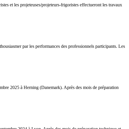
 et les projeteuses/projeteurs-frigoristes effectueront les travaux
thousiasmer par les performances des professionnels participants. Les
eptembre 2025 à Herning (Danemark). Après des mois de préparation
5 septembre 2024 à Lyon. Après des mois de préparation technique et