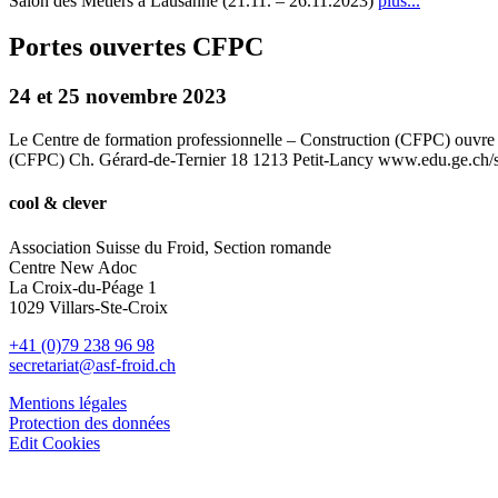
Salon des Métiers à Lausanne (21.11. – 26.11.2023)
plus...
Portes ouvertes CFPC
24 et 25 novembre 2023
Le Centre de formation professionnelle – Construction (CFPC) ouvre
(CFPC) Ch. Gérard-de-Ternier 18 1213 Petit-Lancy www.edu.ge.ch/
cool & clever
Association Suisse du Froid, Section romande
Centre New Adoc
La Croix-du-Péage 1
1029 Villars-Ste-Croix
+41 (0)79 238 96 98
secretariat@asf-froid.ch
Mentions légales
Protection des données
Edit Cookies