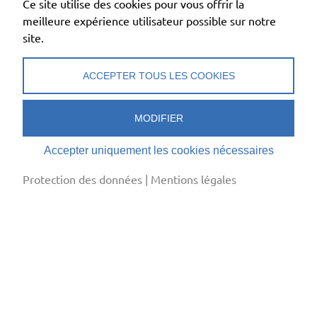
Ce site utilise des cookies pour vous offrir la
Association Suisse du Froid, Section romande
meilleure expérience utilisateur possible sur notre
Centre New Adoc
site.
La Croix-du-Péage 1
1029 Villars-Ste-Croix
ACCEPTER TOUS LES COOKIES
+41 (0)79 238 96 98
secretariat@asf-froid.ch
MODIFIER
Mentions légales
Accepter uniquement les cookies nécessaires
Protection des données
Edit Cookies
Protection des données
|
Mentions légales