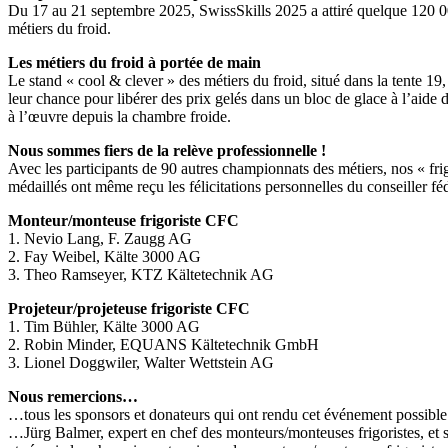
Du 17 au 21 septembre 2025, SwissSkills 2025 a attiré quelque 120 000 
métiers du froid.
Les métiers du froid à portée de main
Le stand « cool & clever » des métiers du froid, situé dans la tente 1
leur chance pour libérer des prix gelés dans un bloc de glace à l’aide 
à l’œuvre depuis la chambre froide.
Nous sommes fiers de la relève professionnelle !
Avec les participants de 90 autres championnats des métiers, nos « fri
médaillés ont même reçu les félicitations personnelles du conseiller f
Monteur/monteuse frigoriste CFC
1. Nevio Lang, F. Zaugg AG
2. Fay Weibel, Kälte 3000 AG
3. Theo Ramseyer, KTZ Kältetechnik AG
Projeteur/projeteuse frigoriste CFC
1. Tim Bühler, Kälte 3000 AG
2. Robin Minder, EQUANS Kältetechnik GmbH
3. Lionel Doggwiler, Walter Wettstein AG
Nous remercions…
…tous les sponsors et donateurs qui ont rendu cet événement possible
…Jürg Balmer, expert en chef des monteurs/monteuses frigoristes, et s