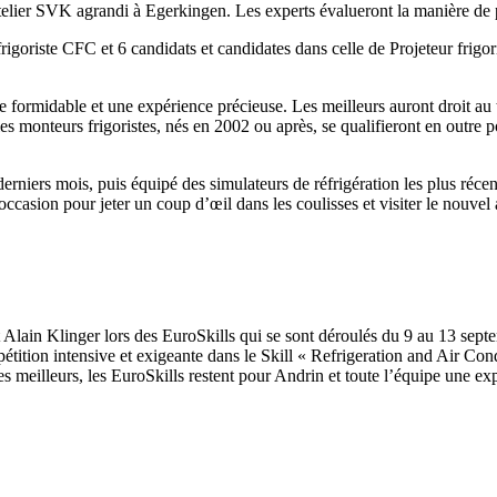
telier SVK agrandi à Egerkingen. Les experts évalueront la manière de pr
rigoriste CFC et 6 candidats et candidates dans celle de Projeteur frigo
 formidable et une expérience précieuse. Les meilleurs auront droit au t
z les monteurs frigoristes, nés en 2002 ou après, se qualifieront en outr
niers mois, puis équipé des simulateurs de réfrigération les plus récen
occasion pour jeter un coup d’œil dans les coulisses et visiter le nouvel a
ert Alain Klinger lors des EuroSkills qui se sont déroulés du 9 au 13 s
pétition intensive et exigeante dans le Skill « Refrigeration and Air C
es meilleurs, les EuroSkills restent pour Andrin et toute l’équipe une exp