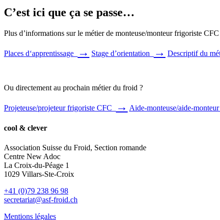
C’est ici que ça se passe…
Plus d’informations sur le métier de monteuse/monteur frigoriste CFC 
→
→
Places d‘apprentissage
Stage d’orientation
Descriptif du mé
Ou directement au prochain métier du froid ?
→
Projeteuse/projeteur frigoriste CFC
Aide-monteuse/aide-monteur
cool & clever
Association Suisse du Froid, Section romande
Centre New Adoc
La Croix-du-Péage 1
1029 Villars-Ste-Croix
+41 (0)79 238 96 98
secretariat@asf-froid.ch
Mentions légales