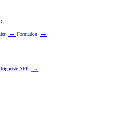
:
→
→
tier
Formation
→
 frigoriste AFP