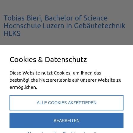
Tobias Bieri, Bachelor of Science
Hochschule Luzern in Gebäutetechnik
HLKS
«Die Berufslehre als
Cookies & Datenschutz
Kältesystem-Monteur bildet
zusammen mit dem HLKS-
Diese Website nutzt Cookies, um Ihnen das
bestmögliche Nutzererlebnis auf unserer Website zu
Studium an der
ermöglichen.
Fachhochschule ein ideales
ALLE COOKIES AKZEPTIEREN
Fundament für meine
BEARBEITEN
Tätigkeit als