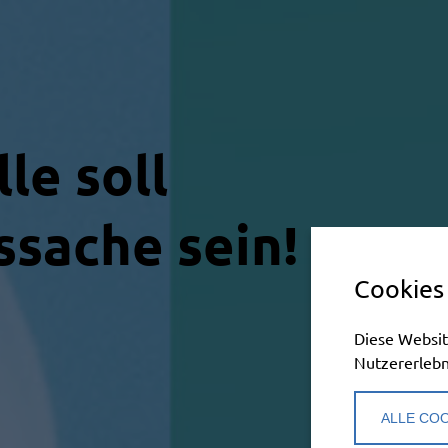
le soll
ssache sein!
Cookies
Diese Websit
Nutzererlebn
ALLE COO