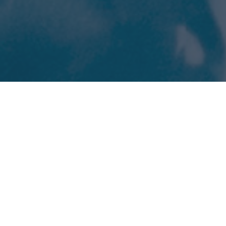
EVENTS
Schweizermeisterschaften 2026
19.09.2026 in Egerkingen
SwissSkills 2025
Gratulationen, Dank und Impression
EuroSkills Herning 2025