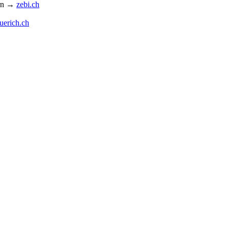
ern →
zebi.ch
uerich.ch