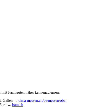
 mit Fachleuten näher kennenzulernen.
St. Gallen →
olma-messen.ch/de/messen/oba
, Bern →
bam.ch