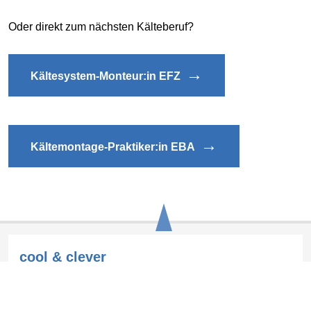
Oder direkt zum nächsten Kälteberuf?
→
Kältesystem-Monteur:in EFZ
→
Kältemontage-Praktiker:in EBA
cool & clever
Schweizerischer Verband für Kältetechnik SVK
Eichistrasse 1, 6055 Alpnach Dorf