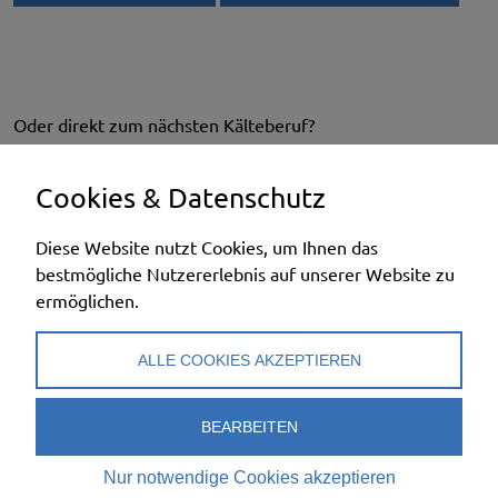
Oder direkt zum nächsten Kälteberuf?
Cookies & Datenschutz
→
Kältesystem-Monteur:in EFZ
Diese Website nutzt Cookies, um Ihnen das
bestmögliche Nutzererlebnis auf unserer Website zu
ermöglichen.
→
Kältesystem-Planer:in EFZ
ALLE COOKIES AKZEPTIEREN
BEARBEITEN
Nur notwendige Cookies akzeptieren
cool & clever