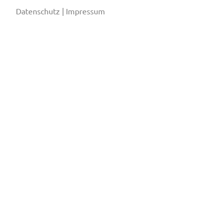
Datenschutz
|
Impressum
Schweizerischer Verband für Kältetechnik SVK
Eichistrasse 1, 6055 Alpnach Dorf
+41 (0)41 670 30 45
info@svk.ch
Impressum
/
Datenschutz
Cookies bearbeiten