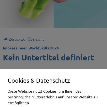
Zurück zur Übersicht
Impressionen WorldSkills 2024
Kein Untertitel definiert
Cookies & Datenschutz
cool & clever
Diese Website nutzt Cookies, um Ihnen das
bestmögliche Nutzererlebnis auf unserer Website zu
Schweizerischer Verband für Kältetechnik SVK
ermöglichen.
Eichistrasse 1, 6055 Alpnach Dorf