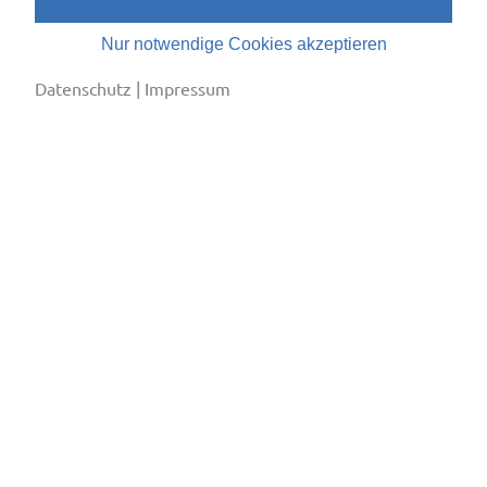
Nur notwendige Cookies akzeptieren
Datenschutz
|
Impressum
Lehrstellen
Sollte in deiner Region keine Lehrstelle ausgeschrieben
sein, darfst du dich bei einem Kältefachbetrieb in deiner
Gegend auch «blind» bewerben. Firmen findest du auf der
Verbandshomepage unter der Rubrik
SVK-Mitglieder
. Ruf
die Firma an und erkundige dich, ob du eine
Schnupperlehre absolvieren und dich allenfalls für eine
Lehrstelle bewerben darfst.
Um diesen Inhalt zu sehen, müssen Sie erst