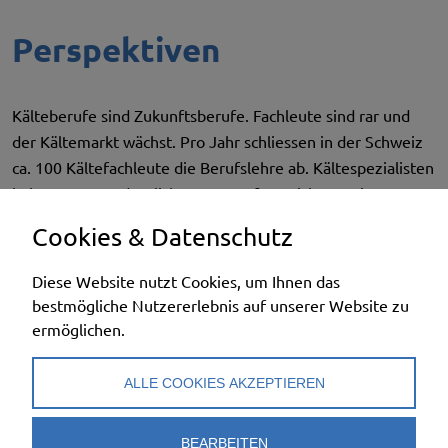
Perspektiven
Kälteberufe sind Zukunftsberufe. Fachleute sind rar und
der Kältemarkt wächst. Pro Jahr schliessen in der Schweiz
ca. 100 Kältefachleute die Berufslehre ab. Kältespezialisten
haben ausserordentlich gute Berufsaussichten. Die
Unternehmen haben manchmal Mühe, alle Aufträge mit
Cookies & Datenschutz
eigenem Personal rechtzeitig abzuwickeln. Kältesystem-
Monteur/innen sind auf dem Arbeitsmarkt sehr gesucht
Diese Website nutzt Cookies, um Ihnen das
und verdienen überdurchschnittlich gut.
bestmögliche Nutzererlebnis auf unserer Website zu
ermöglichen.
Nicht selten übernehmen bereits junge engagierte
Fachleute in den Betrieben Projekt- und
ALLE COOKIES AKZEPTIEREN
Personalverantwortung und machen innerhalb des
Unternehmens rasch Karriere.
BEARBEITEN